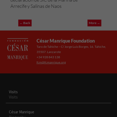
Arrecife y Salinas de Naos
← Back
More →
César Manrique Foundation
Taro de Tahíche – C/ Jorge Luis Borges, 16. Tahíche,
35507. Lanzarote
+34 928 843 138
fcm@fcmanrique.org
Visits
Visits
César Manrique