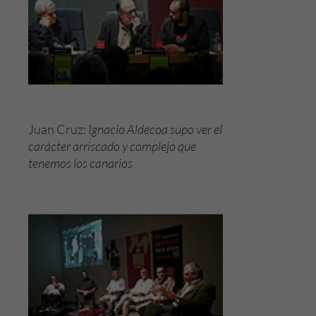
Juan Cruz:
Ignacio Aldecoa supo ver el
Necesarias
carácter arriscado y complejo que
Estas
tenemos los canarios
cookies no
son
opcionales.
Son
necesarias
para que
funcione la
web.
Experiencia