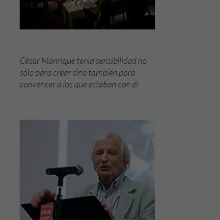
Para que
nuestra web
funcione lo
mejor posible
durante tu
visita. Si
César Manrique tenía sensibilidad no
rechaza estas
sólo para crear sino también para
cookies,
convencer a los que estaban con él
algunas
funcionalidades
desaparecerán
de la web.