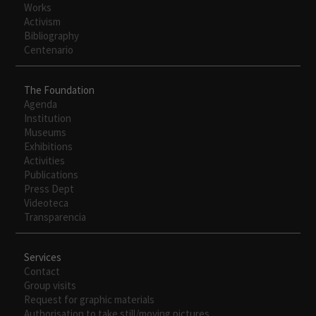
Works
Activism
Bibliography
Centenario
The Foundation
Agenda
Institution
Museums
Exhibitions
Activities
Publications
Press Dept
Videoteca
Transparencia
Services
Contact
Group visits
Request for graphic materials
Authorisation to take still/moving pictures