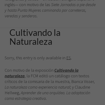
inglés— con motivo de las
Siete Jornadas a pie desde
y hasta Punta Mujeres caminando por carreteras,
Experiencia
Para que
veredas y senderos
.
nuestra web
funcione lo
Cultivando la
mejor posible
durante tu
Naturaleza
visita. Si
rechaza estas
cookies,
algunas
Sorry, this entry is only available in
ES
.
funcionalidades
desaparecerán
de la web.
Con motivo de la exposición
Cult
ivando la
naturaleza
, la FCM editó un catálogo con textos
críticos de la comisaria de la muestra, Bianca Visser,
La naturaleza como experiencia natural
; y Claudine
Hellweg,
Aprender de una orquídea. La adaptación
como estrategia creativa
.