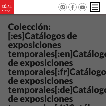
Colección:
[:es]Catálogos de
exposiciones
temporales[:en]Catálog
de exposiciones
temporales[:fr]Catálog
de exposiciones
temporales[:de]Catálog
de exposiciones