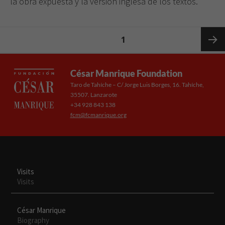
la obra expuesta y la versión inglesa de los textos.
Posts
PAGE
1
pagination
Next
César Manrique Foundation
Taro de Tahíche – C/ Jorge Luis Borges, 16. Tahíche,
page
35507. Lanzarote
+34 928 843 138
fcm@fcmanrique.org
Visits
Visits
César Manrique
Biography