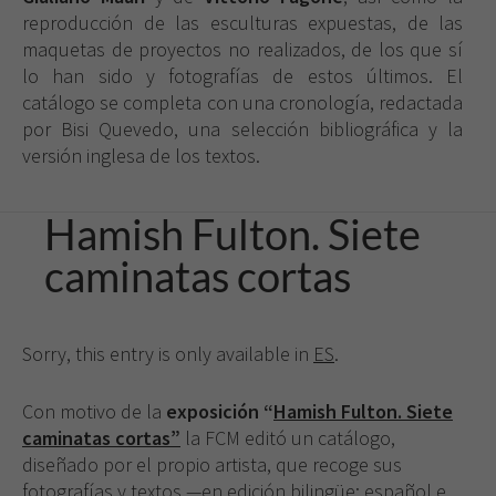
reproducción de las esculturas expuestas, de las
maquetas de proyectos no realizados, de los que sí
lo han sido y fotografías de estos últimos. El
catálogo se completa con una cronología, redactada
por Bisi Quevedo, una selección bibliográfica y la
versión inglesa de los textos.
Hamish Fulton. Siete
caminatas cortas
Necesarias
Estas
cookies no
son
Sorry, this entry is only available in
ES
.
opcionales.
Son
necesarias
Con motivo de la
exposición “
Hamish Fulton. Siete
para que
caminatas cortas”
la FCM editó un catálogo,
funcione la
diseñado por el propio artista, que recoge sus
web.
fotografías y textos —en edición bilingüe: español e