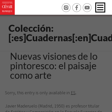
Colección:
[:es]Cuadernas[:en]Cua
Nuevas visiones de lo
pintoresco: el paisaje
como arte
Sorry, this entry is only available in
ES
.
Javier Maderuelo (Madrid, 1950) es profesor titular
de Estética y Composición en la Escuela Superior de