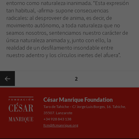
entorno como naturaleza inanimada. “Esta expresión
tan habitual, -afirma- supone consecuencias
radicales: al desproveer de anima, es decir, de
movimiento autónomo, a toda naturaleza que no
seamos nosotros, sentenciamos nuestro carácter de
única naturaleza animada y, junto con ello, la
realidad de un desfilamiento insondable entre
nuestro adentro y los círculos inertes del afuera”.
Posts
PAGE
2
pagination
Previous
César Manrique Foundation
Taro de Tahíche – C/ Jorge Luis Borges, 16. Tahíche,
page
35507. Lanzarote
+34 928 843 138
fcm@fcmanrique.org