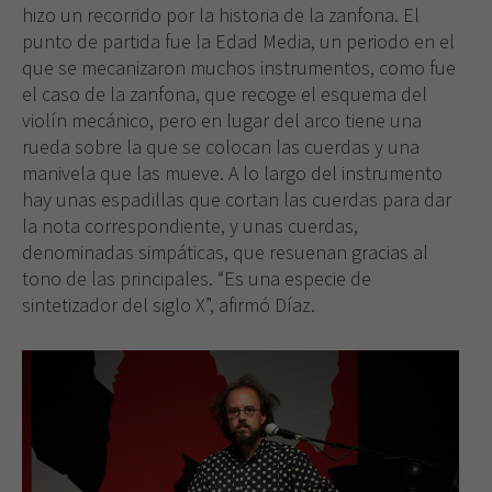
hizo un recorrido por la historia de la zanfona. El
punto de partida fue la Edad Media, un periodo en el
que se mecanizaron muchos instrumentos, como fue
el caso de la zanfona, que recoge el esquema del
violín mecánico, pero en lugar del arco tiene una
rueda sobre la que se colocan las cuerdas y una
manivela que las mueve. A lo largo del instrumento
hay unas espadillas que cortan las cuerdas para dar
la nota correspondiente, y unas cuerdas,
denominadas simpáticas, que resuenan gracias al
tono de las principales. “Es una especie de
sintetizador del siglo X”, afirmó Díaz.