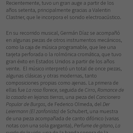
Recientemente, tuvo un gran auge a partir de los
años setenta, principalmente gracias a Valentin
Clastrier, que le incorpora el sonido electroacústico.
En su recorrido musical, Germán Díaz se acompañó
en algunas piezas de otros instrumentos mecánicos,
como la caja de música programable, que lee una
tarjeta perforada o la rolmónica cromática, que tuvo
gran éxito en Estados Unidos a partir de los años
veinte. El músico interpretó un total de once piezas,
algunas clásicas y otras modernas, tanto
composiciones propias como ajenas. La primera de
ellas fue
La rosa florece
, seguida de
Cirro
,
Romance de
la casada en lejanas tierras
, una pieza del
Cancionero
Popular de Burgos
, de Federico Olmeda, del
Der
Leiermann (El zanfonista)
de Schubert, una muestra
de una pieza acompañada de canto difónico (varias
notas con una sola garganta),
Perfume de gitano
,
La
rueda de la vida
, una de la banda sonora de la