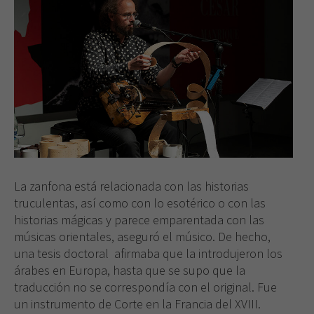
La zanfona está relacionada con las historias
truculentas, así como con lo esotérico o con las
historias mágicas y parece emparentada con las
músicas orientales, aseguró el músico. De hecho,
una tesis doctoral afirmaba que la introdujeron los
árabes en Europa, hasta que se supo que la
traducción no se correspondía con el original. Fue
un instrumento de Corte en la Francia del XVIII.