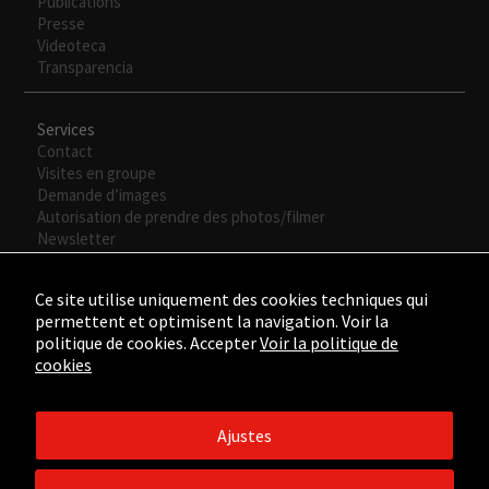
Publications
Presse
Videoteca
Transparencia
Services
Contact
Visites en groupe
Demande d’images
Autorisation de prendre des photos/filmer
Newsletter
Ce site utilise uniquement des cookies techniques qui
permettent et optimisent la navigation. Voir la
politique de cookies. Accepter
Voir la politique de
cookies
Ajustes
©2015 - ©2026 Fundación César Manrique. Todos los derechos
reservados.