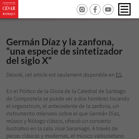
Germán Díaz y la zanfona,
“una especie de sintetizador
del siglo X”
Désolé, cet article est seulement disponible en
ES
.
En el Pórtico de la Gloria de la Catedral de Santiago
de Compostela se puede ver a dos hombres tocando
el organistrum, el antecedente de la zanfona, un
instrumento milenario sobre el que Germán Díaz,
músico y filólogo clásico, ofreció un concierto
ilustrativo en la sala José Saramago. A través de
piezas clásicas y modernas, el músico vallisoletano