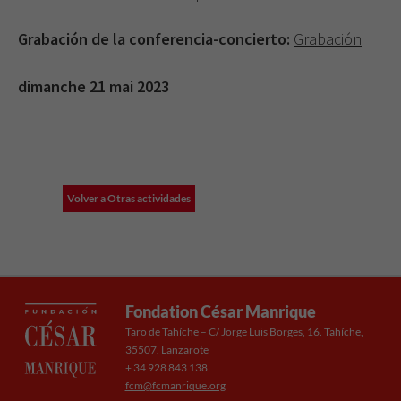
Grabación de la conferencia-concierto:
Grabación
dimanche 21 mai 2023
Volver a Otras actividades
Fondation César Manrique
Taro de Tahíche – C/ Jorge Luis Borges, 16. Tahíche,
35507. Lanzarote
+ 34 928 843 138
fcm@fcmanrique.org