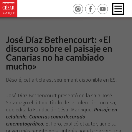
José Díaz Bethencourt: «El
discurso sobre el paisaje en
Canarias no ha cambiado
mucho»
Désolé, cet article est seulement disponible en
ES
.
José Díaz Bethencourt presentó en la sala José
Saramago el último título de la colección Torcusa,
que edita la Fundación César Manrique:
Paisaje en
celuloide. Canarias como decorado
cinematográfico
. El libro, explicó el autor, tiene su
origen más remoto en su interés por el cine y en una