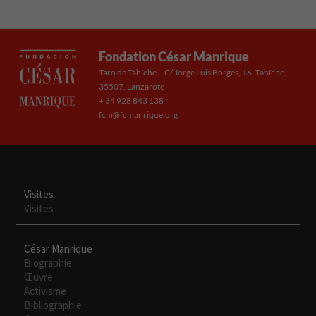
Fondation César Manrique
Taro de Tahíche – C/ Jorge Luis Borges, 16. Tahíche,
35507. Lanzarote
+ 34 928 843 138
fcm@fcmanrique.org
Visites
Visites
César Manrique
Biographie
Œuvre
Activisme
Bibliographie