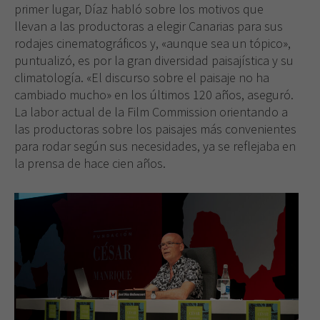
primer lugar, Díaz habló sobre los motivos que
llevan a las productoras a elegir Canarias para sus
rodajes cinematográficos y, «aunque sea un tópico»,
puntualizó, es por la gran diversidad paisajística y su
climatología. «El discurso sobre el paisaje no ha
cambiado mucho» en los últimos 120 años, aseguró.
La labor actual de la Film Commission orientando a
las productoras sobre los paisajes más convenientes
para rodar según sus necesidades, ya se reflejaba en
la prensa de hace cien años.