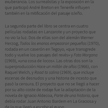
exuberancia. Los surrealistas y la exposición en la
cookies no
que participó André Breton en Tenerife influyen
son
también en la mitificación del paisaje isleño.
opcionales.
Son
necesarias
La segunda parte del libro se centra en cuatro
para que
películas rodadas en Lanzarote y un proyecto que
funcione la
no vio la luz. Dos de ellas son del alemán Werner
web.
Herzog,
Todos los enanos empezaron pequeños
(1970),
rodada en un caserón en Tegoyo, «que transgrede
Experiencia
todo y vuelve los paisajes del revés» y
Fata Morgana
Para que
(1969), «una cosa de locos». Las otras dos son la
nuestra web
superproducción
Hace un millón de años
(1966), con
funcione lo
Raquel Welch, y
Road to salina
(1969), que incluye
mejor posible
escenas de desnudos y una historia de incesto que
durante tu
pasó la censura. El proyecto que no se llegó a hacer
visita. Si
rechaza estas
por su alto coste de rodaje fue la adaptación de la
cookies,
novela de Ignacio Aldecoa,
Parte de una historia
, que
algunas
debía rodar Juan Antonio Bardem en La Graciosa y
funcionalidades
de la que llegó a escribir el guion.
desaparecerán