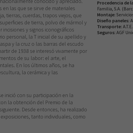
ernacionalmente conocido y apreciado.
Procedencia de l
 en las que se sirve de materiales
Familia, S.A. (Bar
Montaje:
Servicio
a, tierras, cuerdas, trapos viejos, que
Diseño paneles:
A
superficies de tierra, polvo de mármol y
Transporte:
A.T.E.
 incisiones y signos iconográficos
Seguros:
AGF Uni
io personal, la T inicial de su apellido y
aspa y la cruz o las barras del escudo
partir de 1938 se interesó vivamente por
entos de su labor: el arte, el
ntales. En los últimos años, se ha
scultura, la cerámica y las
e inició con su participación en la
con la obtención del Premio de la
siguiente. Desde entonces, ha realizado
exposiciones, tanto individuales, como