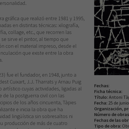
ersonalidad.
a gráfica que realizó entre 1981 y 1995,
as en distintas técnicas: xilografía,
fía, collage, etc., que recorren las
 se sirve el pintor, al tiempo que
n con el material impreso, desde el
 vinculación que existe entre la obra
a.
3) fue el fundador, en 1948, junto a
st Cuixart, J.J. Tharrats y Arnau Puig
Fechas:
 artístico cuyas actividades, ligadas al
Ficha técnica:
e de la postguerra civil con las
Título:
Antoni Tàp
ncipios de los años cincuenta, Tàpies
Fecha:
25 de juni
Organización, p
lizante e inicia la obra que ha
Número de obras
idad lingüística sin sobresaltos ni
Fechas de las ob
 su producción de más de cuatro
Tipo de obra:
Obr