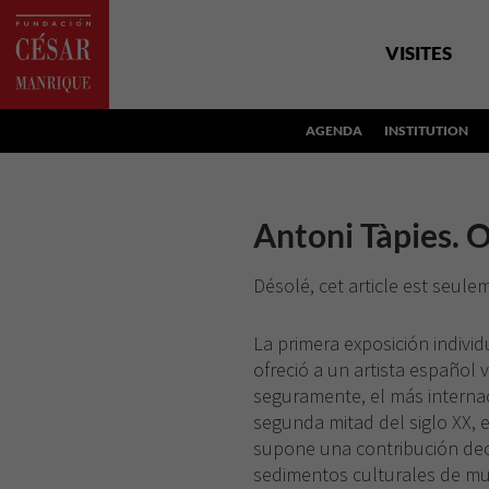
VISITES
AGENDA
INSTITUTION
Antoni Tàpies. O
Désolé, cet article est seul
La primera exposición indivi
ofreció a un artista español v
seguramente, el más internac
segunda mitad del siglo XX, e
supone una contribución deci
sedimentos culturales de muy