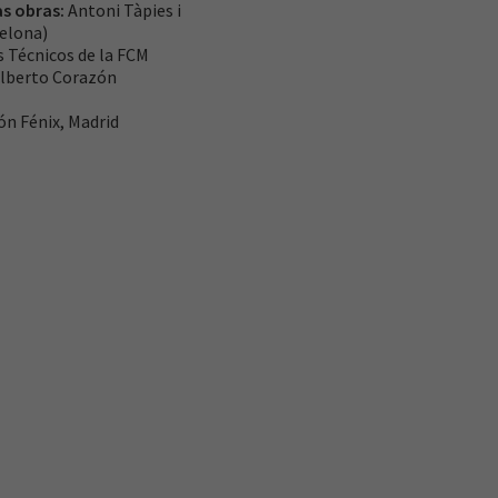
as obras:
Antoni Tàpies i
celona)
s Técnicos de la FCM
lberto Corazón
ón Fénix, Madrid