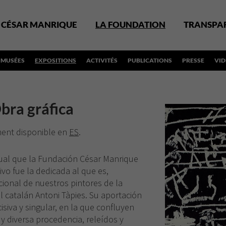
CÉSAR MANRIQUE
LA FOUNDATION
TRANSPA
MUSÉES
EXPOSITIONS
ACTIVITÉS
PUBLICATIONS
PRESSE
VI
bra gráfica
ement disponible en
ES
.
dual que la Fundación César Manrique
ivo fue la dedicada al que es,
ional de nuestros pintores de la
l catalán Antoni Tàpies. Su aportación
siva y singular, en la que confluyen
 diversa procedencia, releídos y