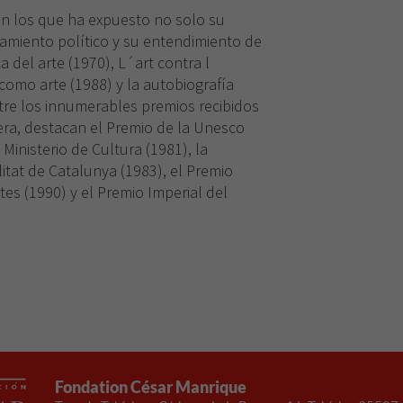
 en los que ha expuesto no solo su
nsamiento político y su entendimiento de
ca del arte (1970), L´art contra l
 como arte (1988) y la autobiografía
tre los innumerables premios recibidos
rera, destacan el Premio de la Unesco
 Ministerio de Cultura (1981), la
itat de Catalunya (1983), el Premio
rtes (1990) y el Premio Imperial del
Necesarias
Estas
cookies no
son
opcionales.
Son
necesarias
Fondation César Manrique
para que