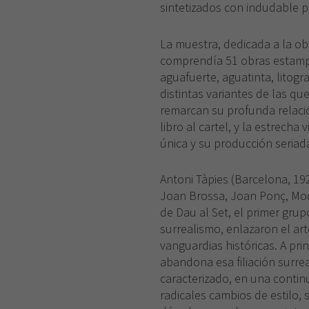
sintetizados con indudable p
La muestra, dedicada a la obr
comprendía 51 obras estampad
aguafuerte, aguatinta, litogra
distintas variantes de las que
remarcan su profunda relació
libro al cartel, y la estrecha
única y su producción seriad
Antoni Tàpies (Barcelona, 192
Joan Brossa, Joan Ponç, Mode
de Dau al Set, el primer grupo
surrealismo, enlazaron el art
vanguardias históricas. A pri
abandona esa filiación surrea
caracterizado, en una continu
radicales cambios de estilo,