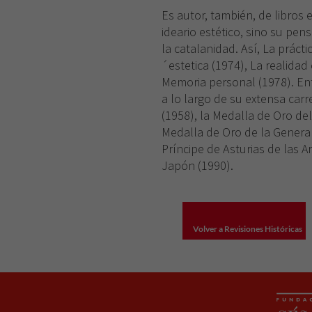
Es autor, también, de libros
ideario estético, sino su pe
la catalanidad. Así, La prácti
´estetica (1974), La realidad
Memoria personal (1978). En
a lo largo de su extensa car
(1958), la Medalla de Oro del
Medalla de Oro de la General
Príncipe de Asturias de las A
Japón (1990).
Volver a Revisiones Históricas