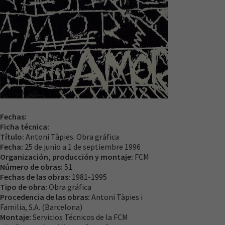
Fechas:
Necesarias
Ficha técnica:
Estas
Título:
Antoni Tàpies. Obra gráfica
cookies no
Fecha:
25 de junio a 1 de septiembre 1996
son
Organización, producción y montaje:
FCM
opcionales.
Número de obras:
51
Son
Fechas de las obras:
1981-1995
necesarias
Tipo de obra:
Obra gráfica
para que
Procedencia de las obras:
Antoni Tàpies i
funcione la
Familia, S.A. (Barcelona)
web.
Montaje:
Servicios Técnicos de la FCM