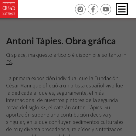
Antoni Tàpies. Obra gráfica
Ci spiace, ma questo articolo è disponibile soltanto in
ES
.
La primera exposición individual que la Fundación
César Manrique ofreció a un artista español vivo fue
la dedicada al que es, seguramente, el más
internacional de nuestros pintores de la segunda
mitad del siglo XX, el catalán Antoni Tàpies. Su
aportación supone una contribución decisiva y
singular, en la que confluyen sedimentos culturales
de muy diversa procedencia, releídos y sintetizados