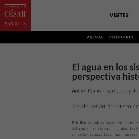
VISITES
AGENDA
INSTITUTION
El agua en los s
perspectiva hist
Autor:
Ramón Garrabou y Jos
Désolé, cet article est seul
Este libro es fruto de varios encuentros e
del agua en los sistemas agrarios desd
como los secanos, los climas húmedos 