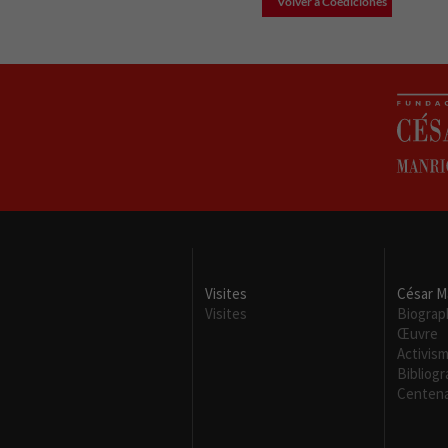
Volver a Coediciones
Visites
César M
Visites
Biograp
Œuvre
Activis
Bibliogr
Centena