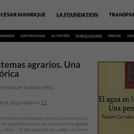
CÉSAR MANRIQUE
LA FOUNDATION
TRANSPA
MUSÉES
EXPOSITIONS
ACTIVITÉS
PUBLICATIONS
PRESSE
VI
istemas agrarios. Una
órica
é Manuel Naredo (eds.)
ement disponible en
ES
.
ntre técnicos e historiadores orientados a estudiar el uso
e una perspectiva amplia que abarca tanto los regadíos
y áridos… El libro consta de tres partes. La primera