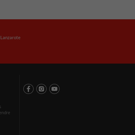
. Lanzarote
s
rendre