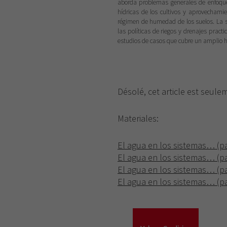
aborda problemas generales de enfoque 
hídricas de los cultivos y aprovechamie
régimen de humedad de los suelos. La s
las políticas de riegos y drenajes pract
estudios de casos que cubre un amplio h
Désolé, cet article est seul
Materiales:
El agua en los sistemas… (pa
El agua en los sistemas… (pa
El agua en los sistemas… (pa
El agua en los sistemas… (pa