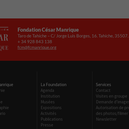
Fondation César Manrique
Taro de Tahíche – C/ Jorge Luis Borges, 16. Tahíche, 35507
+ 34 928 843 138
fcm@fcmanrique.org
anrique
La Foundation
Services
hie
Agenda
Contact
Institution
Visites en groupe
me
Musées
Demande d’image
Necesarias
aphie
Expositions
Autorisation de p
Estas
rio
Activités
des photos/filmer
cookies no
Publications
Newsletter
son
Presse
opcionales.