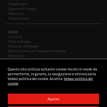
Pubblicazioni
visita. Si
Comunicati stampa
rechaza estas
Videoteca
cookies,
Transparencia
algunas
funcionalidades
desaparecerán
Servizi
de la web.
Contatto
Visite di gruppo
Richiesta di immagini
Autorizzazione per fotografare/filmare
Newsletter
Questo sito utilizza soltanto cookie tecnici in modo da
permetterne, in genere, la navigazione e ottimizzarla.
Vedasi politica dei cookie. Accetta.
Vedasi politica dei
cookie
Ajustes
©2015 - ©2026 Fundación César Manrique. Todos los derechos