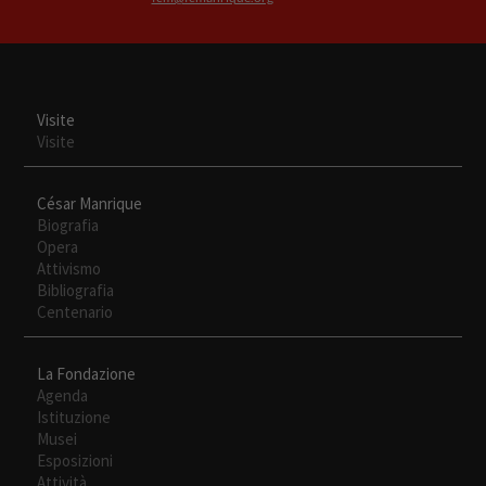
Necesarias
Visite
Estas
Visite
cookies no
son
opcionales.
César Manrique
Son
Biografia
necesarias
Opera
para que
Attivismo
funcione la
Bibliografia
web.
Centenario
La Fondazione
Experiencia
Agenda
Para que
Istituzione
nuestra web
Musei
funcione lo
Esposizioni
mejor posible
Attività
durante tu