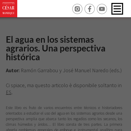
El agua en los sistemas
agrarios. Una perspectiva
histórica
Autor:
Ramón Garrabou y José Manuel Naredo (eds.)
Ci spiace, ma questo articolo è disponibile soltanto in
ES
.
Este libro es fruto de varios encuentros entre técnicos e historiadores
orientados a estudiar el uso del agua en los sistemas agrarios desde una
perspectiva amplia que abarca tanto los regadíos como los secanos, los
climas húmedos y áridos… El libro consta de tres partes. La primera
aborda problemas generales de enfoque e instrumental analítico para