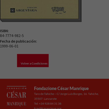
ISBN:
84-7774-982-5
Fecha de publicación:
1999-06-01
Volver a Coediciones
Fondazione César Manrique
Taro de Tahíche – C/ Jorge Luis Borges, 16. Tahíche,
35507. Lanzarote
Tel: +34 928 84 31 38
fcm@fcmanrique.org