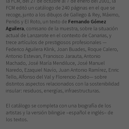
la FCM, del 27 de octubre al 7 de enero del 2001, la
FCM editó un catálogo de 240 páginas en el que se
recoge, junto a los dibujos de Gallego & Rey, Máximo,
Peridis y El Roto, un texto de
Fernando Gómez
Aguilera
, comisario de la muestra, sobre la situación
actual de Lanzarote en el contexto de Canarias, y
trece artículos de prestigiosos profesionales —
Federico Aguilera Klink, Joan Buades, Roque Calero,
Antonio Estevan, Francisco Jarauta, Antonio
Machado, José María Mendiluce, José Manuel
Naredo, Ezaquiel Navío, Juan Antonio Ramírez, Enric
Tello, Alfonso del Val y Florencio Zoido— sobre
distintos aspectos relacionados con la sostenibilidad
insular: residuos, energías, infraestructuras.
El catálogo se completa con una biografía de los
artistas y la versión bilingüe –español e inglés– de
los textos.