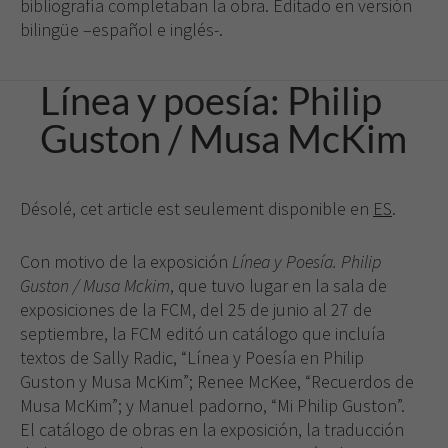
cookies no
bibliografía completaban la obra. Editado en versión
son
bilingüe –español e inglés-.
opcionales.
Son
necesarias
Línea y poesía: Philip
para que
funcione la
Guston / Musa McKim
web.
Désolé, cet article est seulement disponible en
ES
.
Experiencia
Para que
nuestra web
Con motivo de la exposición
Línea y Poesía. Philip
funcione lo
Guston / Musa Mckim
, que tuvo lugar en la sala de
mejor posible
exposiciones de la FCM, del 25 de junio al 27 de
durante tu
visita. Si
septiembre, la FCM editó un catálogo que incluía
rechaza estas
textos de Sally Radic, “Línea y Poesía en Philip
cookies,
Guston y Musa McKim”; Renee McKee, “Recuerdos de
algunas
Musa McKim”; y Manuel padorno, “Mi Philip Guston”.
funcionalidades
El catálogo de obras en la exposición, la traducción
desaparecerán