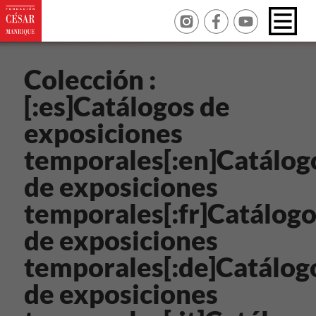
Colección :
[:es]Catálogos de
exposiciones
temporales[:en]Catálog
de exposiciones
temporales[:fr]Catálog
de exposiciones
temporales[:de]Catálog
de exposiciones