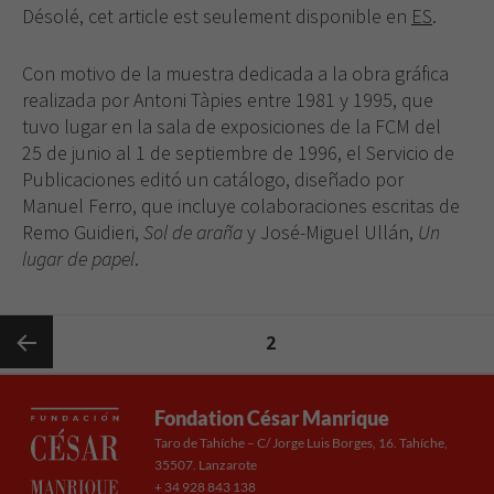
Désolé, cet article est seulement disponible en
ES
.
Con motivo de la muestra dedicada a la obra gráfica
realizada por Antoni Tàpies entre 1981 y 1995, que
tuvo lugar en la sala de exposiciones de la FCM del
25 de junio al 1 de septiembre de 1996, el Servicio de
Publicaciones editó un catálogo, diseñado por
Manuel Ferro, que incluye colaboraciones escritas de
Remo Guidieri,
Sol de araña
y José-Miguel Ullán,
Un
lugar de papel
.
Pagination
PAGE
2
des
Previous
publications
Fondation César Manrique
Taro de Tahíche – C/ Jorge Luis Borges, 16. Tahíche,
page
35507. Lanzarote
+ 34 928 843 138