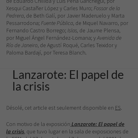
de Eduardo Chillida y Luis Peña Ganchegui, por
Xesqui Castañer López y Carles Muro;
Fossar de la
Pedrera
, de Beth Galí, por Javier Maderuelo y Marta
Pessarrodona;
Fuente Pública
, de Miquel Navarro, por
Fernando Castro Borrego;
Islas,
de Jaume Plensa,
por Miguel Ángel Fernández-Lomana; y
Avenida de
Río de Janeiro
, de Agustí Roqué, Carles Teixidor y
Paloma Bardají, por Teresa Blanch.
Lanzarote: El papel de
la crisis
Désolé, cet article est seulement disponible en
ES
.
Con motivo de la exposición
Lanzarote: El papel de
la crisis
, que tuvo lugar en la sala de exposiciones de