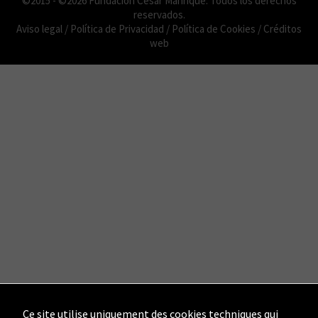
©2015 - ©2026 Fundación César Manrique. Todos los derechos
reservados.
Aviso legal
/
Política de Privacidad
/
Política de Cookies
/
Créditos
web
Ce site utilise uniquement des cookies techniques qui