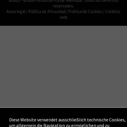
©2015 - ©2026 Fundación César Manrique. Todos los derechos
reservados.
Aviso legal
/
Política de Privacidad
/
Política de Cookies
/
Créditos
web
Diese Website verwendet ausschließlich technische Cookies,
um allgemein die Navigation zu ermöglichen und zu