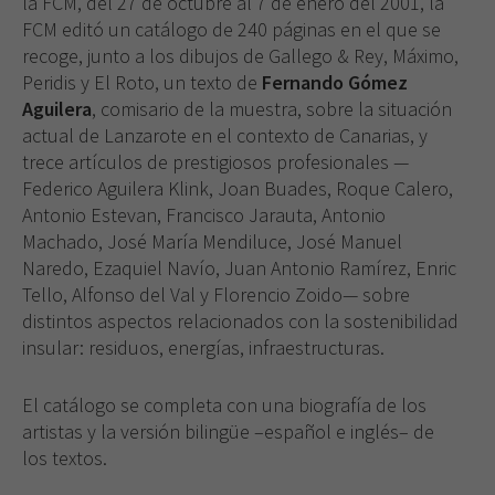
la FCM, del 27 de octubre al 7 de enero del 2001, la
FCM editó un catálogo de 240 páginas en el que se
recoge, junto a los dibujos de Gallego & Rey, Máximo,
Peridis y El Roto, un texto de
Fernando Gómez
Aguilera
, comisario de la muestra, sobre la situación
actual de Lanzarote en el contexto de Canarias, y
trece artículos de prestigiosos profesionales —
Federico Aguilera Klink, Joan Buades, Roque Calero,
Antonio Estevan, Francisco Jarauta, Antonio
Machado, José María Mendiluce, José Manuel
Naredo, Ezaquiel Navío, Juan Antonio Ramírez, Enric
Tello, Alfonso del Val y Florencio Zoido— sobre
distintos aspectos relacionados con la sostenibilidad
insular: residuos, energías, infraestructuras.
El catálogo se completa con una biografía de los
artistas y la versión bilingüe –español e inglés– de
los textos.