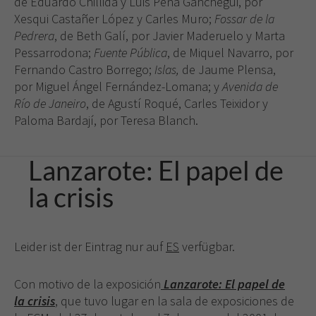
de Eduardo Chillida y Luis Peña Ganchegui, por
Xesqui Castañer López y Carles Muro;
Fossar de la
Pedrera
, de Beth Galí, por Javier Maderuelo y Marta
Pessarrodona;
Fuente Pública
, de Miquel Navarro, por
Fernando Castro Borrego;
Islas,
de Jaume Plensa,
por Miguel Ángel Fernández-Lomana; y
Avenida de
Río de Janeiro
, de Agustí Roqué, Carles Teixidor y
Paloma Bardají, por Teresa Blanch.
Lanzarote: El papel de
la crisis
Leider ist der Eintrag nur auf
ES
verfügbar.
Con motivo de la exposición
Lanzarote: El papel de
la crisis
, que tuvo lugar en la sala de exposiciones de