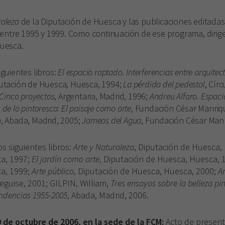
raleza
de la Diputación de Huesca y las publicaciones editadas 
entre 1995 y 1999. Como continuación de ese programa, dirig
uesca.
iguientes libros:
El espacio raptado. Interferencias entre arquitec
putación de Huesca, Huesca, 1994;
La pérdida del pedestal
, Círc
. Cinco proyectos
, Argentaria, Madrid, 1996;
Andreu Alfaro. Espaci
 de lo pintoresco: El paisaje como arte
, Fundación César Manriqu
o
, Abada, Madrid, 2005;
Jameos del Agua
, Fundación César Manr
os siguientes libros:
Arte y Naturaleza
, Diputación de Huesca,
a, 1997;
El jardín como arte
, Diputación de Huesca, Huesca, 
a, 1999;
Arte público
, Diputación de Huesca, Huesca, 2000;
A
eguise, 2001;
GILPIN, William,
Tres ensayos sobre la belleza pi
endencias 1955-2005
, Abada, Madrid, 2006.
9 de octubre de 2006, en la sede de la FCM:
Acto de presen