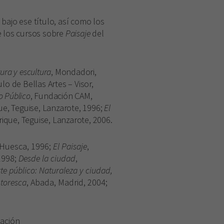
bajo ese título, así como los
e los cursos sobre
Paisaje
del
tura y escultura
, Mondadori,
ulo de Bellas Artes – Visor,
o Público
, Fundación CAM,
e, Teguise, Lanzarote, 1996;
El
ique, Teguise, Lanzarote, 2006.
 Huesca, 1996;
El Paisaje
,
1998;
Desde la ciudad
,
rte público: Naturaleza y ciudad,
ntoresca
, Abada, Madrid, 2004;
tación