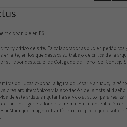
ctus
ement disponible en
ES
.
critor y crítico de arte. Es colaborador asiduo en periódicos 
s en arte, en los que destaca su trabajo de crítica de la arqu
por su labor destaca el de Colegiado de Honor del Consejo S
amírez de Lucas expone la figura de César Manrique, la génes
s valores arquitectónicos y la aportación del artista al diseño
vida de este artista singular ha servido al autor para realizar
ó del proceso generador de la misma. En la presentación del
sar Manrique imaginó el jardín en un espacio que « sólo la f
.