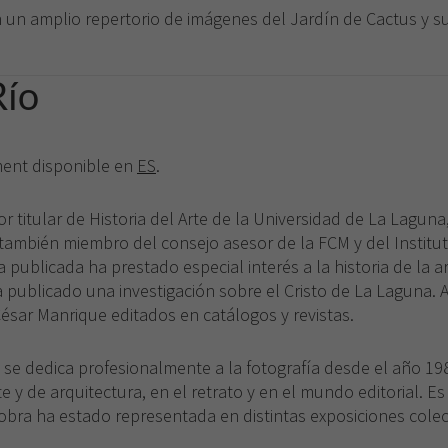
un amplio repertorio de imágenes del Jardín de Cactus y su
Río
ement disponible en
ES
.
r titular de Historia del Arte de la Universidad de La Lagu
s también miembro del consejo asesor de la FCM y del Insti
publicada ha prestado especial interés a la historia de la a
a publicado una investigación sobre el Cristo de La Laguna. 
sar Manrique editados en catálogos y revistas.
se dedica profesionalmente a la fotografía desde el año 198
e y de arquitectura, en el retrato y en el mundo editorial. 
 obra ha estado representada en distintas exposiciones colec