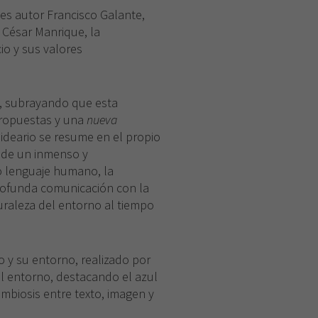
 es autor Francisco Galante,
e César Manrique, la
io y sus valores
e, subrayando que esta
ropuestas y una
nueva
e ideario se resume en el propio
o de un inmenso y
ro lenguaje humano, la
profunda comunicación con la
turaleza del entorno al tiempo
 y su entorno, realizado por
el entorno, destacando el azul
mbiosis entre texto, imagen y