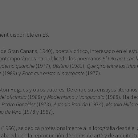
necesarias
para que
funcione la
web.
ement disponible en
ES
.
Experiencia
Para que
e Gran Canaria, 1940), poeta y crítico, interesado en el estu
nuestra web
os contemporáneos ha publicado los poemarios
El hilo no tiene f
funcione lo
aderno guanche
(1977),
Destino
(1981),
Que gira entre las islas
mejor posible
s
(1989) y
Para que exista el navegante
(1977).
durante tu
visita. Si
rechaza estas
ston Hugues y otros autores. De entre sus ensayos literario
cookies,
del oficinista
(1988) y
Modernismo y Vanguardia
(1988). Ha de
algunas
,
Pedro González
(1973),
Antonio Padrón
(1974),
Manolo Millare
funcionalidades
desaparecerán
no de Vera
(1978 y 1987).
de la web.
(1966), se dedica profesionalmente a la fotografia desde e
trabajado en la reproducción de obras de arte y de arquitectur