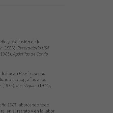
dio y la difusión de la
in
(1966),
Recordatorio USA
(1985),
Apócrifos de Catulo
s destacan
Poesía canaria
dicado monografías a los
s
(1974),
José Aguiar
(1974),
l año 1987, abarcando todo
a, en el retrato y en la labor