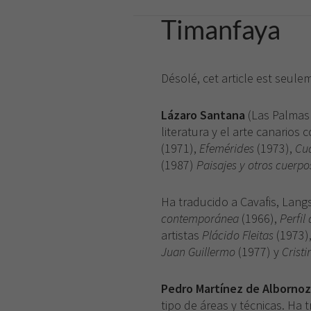
Timanfaya
Désolé, cet article est seul
Lázaro Santana
(Las Palmas d
literatura y el arte canari
(1971),
Efemérides
(1973),
Cu
(1987)
Paisajes y otros cuerpo
Ha traducido a Cavafis, Lang
contemporánea
(1966),
Perfil 
artistas
Plácido Fleitas
(1973)
Juan Guillermo
(1977) y
Cristi
Pedro Martínez de Albornoz
tipo de áreas y técnicas. Ha 