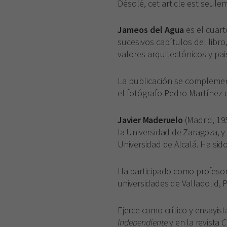
Désolé, cet article est seul
Jameos del Agua
es el cuart
sucesivos capítulos del libro
valores arquitectónicos y pais
La publicación se complemen
el fotógrafo Pedro Martínez 
Javier Maderuelo
(Madrid, 195
la Universidad de Zaragoza, y
Universidad de Alcalá. Ha sid
Ha participado como profesor
universidades de Valladolid, P
Ejerce como crítico y ensayist
Independiente
y en la revista
C