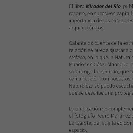
El libro
Mirador del Río
, pub
recorre, en sucesivos capítul
importancia de los miradores 
arquitectónicos.
Galante da cuenta de la estr
relación se puede ajustar a
estética
, en la que la Natural
Mirador de César Manrique, 
sobrecogedor silencio, que t
comunicación con nosotros m
Naturaleza se puede escuchar 
que se describe una privilegi
La publicación se complement
el fotógrafo Pedro Martínez d
Lanzarote, del que la edició
espacio.