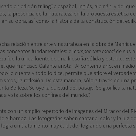
licado en edición trilingüe español, inglés, alemán, y del que
os, la presencia de la naturaleza en la propuesta estética d
en su obra, así como la historia de la construcción del edific
echa relación entre arte y naturaleza en la obra de Manriqu
 dos conceptos fundamentales: el
componente moral
de sus p
eza fue la única fuente de una filosofía sólida y estable. Est
del que Francisco Galante anota: “Al contemplarlo, en medi
odo lo cuenta y todo lo dice, permite que aflore el verdade
ismos, la reflexión. De esta manera, sólo a través de una 
la Belleza. Se oye la quietud del paisaje. Se glorifica la na
ada vista sobre los confines del mundo.”.
Necesarias
Estas
a con un amplio repertorio de imágenes del Mirador del Río
cookies no
e Albornoz. Las fotografías saben captar el color y la luz d
son
n logra un tratamiento muy cuidado, logrando una perfecta si
opcionales.
Son