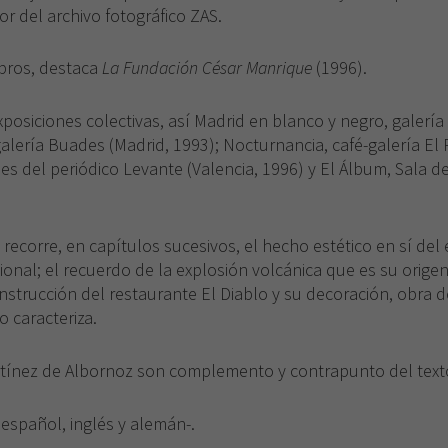
r del archivo fotográfico ZAS.
ibros, destaca
La Fundación César Manrique
(1996).
xposiciones colectivas, así Madrid en blanco y negro, galería
galería Buades (Madrid, 1993); Nocturnancia, café-galería El 
es del periódico Levante (Valencia, 1996) y El Álbum, Sala d
recorre, en capítulos sucesivos, el hecho estético en sí del
ional; el recuerdo de la explosión volcánica que es su origen;
onstrucción del restaurante El Diablo y su decoración, obra 
o caracteriza.
rtínez de Albornoz son complemento y contrapunto del text
–español, inglés y alemán-.