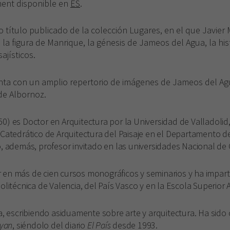
ement disponible en
ES
.
o título publicado de la colección Lugares, en el que Javier
, la figura de Manrique, la génesis de Jameos del Agua, la hist
ajísticos.
ta con un amplio repertorio de imágenes de Jameos del Agu
de Albornoz.
0) es Doctor en Arquitectura por la Universidad de Valladolid,
 Catedrático de Arquitectura del Paisaje en el Departamento de
o, además, profesor invitado en las universidades Nacional de C
 en más de cien cursos monográficos y seminarios y ha impart
olitécnica de Valencia, del País Vasco y en la Escola Superior 
a, escribiendo asiduamente sobre arte y arquitectura. Ha sido c
yan
, siéndolo del diario
El País
desde 1993.