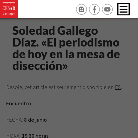
Soledad Gallego
Díaz. «El periodismo
de hoy en la mesa de
disección»
Désolé, cet article est seulement disponible en
ES
.
Encuentro
FECHA:
8 de junio
HORA:
19:30 horas