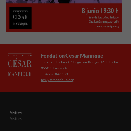
Fondation César Manrique
Taro de Tahíche – C/ Jorge Luis Borges, 16. Tahíche,
35507. Lanzarote
Necesarias
+ 34 928 843 138
fcm@fcmanrique.org
Estas
cookies no
son
opcionales.
Son
necesarias
Visites
para que
Visites
funcione la
web.