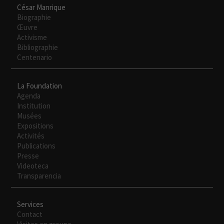
César Manrique
Biographie
Œuvre
Experiencia
Activisme
Para que
Bibliographie
nuestra web
Centenario
funcione lo
mejor posible
durante tu
La Foundation
visita. Si
Agenda
rechaza estas
Institution
cookies,
Musées
algunas
Expositions
funcionalidades
Activités
desaparecerán
Publications
de la web.
Presse
Videoteca
Transparencia
Services
Contact