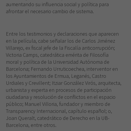
aumentando su influencia social y política para
afrontar el necesario cambio de sistema.
Necesarias
Estas
Entre los testimonios y declaraciones que aparecen
cookies no
son
en la película, cabe señalar los de Carlos Jiménez
opcionales.
Villarejo, ex fiscal jefe de la Fiscalía anticorrupción;
Son
Victoria Camps, catedrática emérita de Filosofía
necesarias
moral y política de la Universidad Autónoma de
para que
Barcelona; Fernando Urruticoechea, interventor en
funcione la
web.
los Ayuntamientos de Ermua, Leganés, Castro
Urdiales y Crevillent; Itziar González Virós, arquitecta,
urbanista y experta en procesos de participación
Experiencia
ciudadana y resolución de conflictos en el espacio
Para que
público; Manuel Villoria, fundador y miembro de
nuestra web
Transparency Internacional, capítulo español; o,
funcione lo
Joan Queralt, catedrático de Derecho en la UB-
mejor posible
durante tu
Barcelona, entre otros.
visita. Si