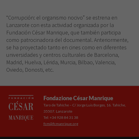
rechaza estas
cookies,
“Corrupción: el organismo nocivo” se estrena en
algunas
funcionalidades
Lanzarote con esta actividad organizada por la
desaparecerán
Fundación César Manrique, que también participa
de la web.
como patrocinadora del documental. Anteriormente,
se ha proyectado tanto en cines como en diferentes
universidades y centros culturales de Barcelona,
Madrid, Huelva, Lérida, Murcia, Bilbao, Valencia,
Oviedo, Donosti, etc.
Fondazione César Manrique
Taro de Tahíche – C/ Jorge Luis Borges, 16. Tahíche,
35507. Lanzarote
Tel: +34 928 84 31 38
fcm@fcmanrique.org