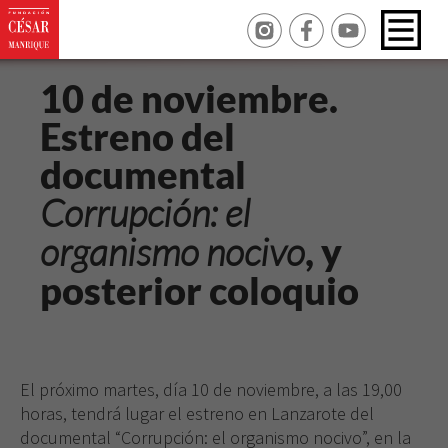
10 de noviembre.
Estreno del
documental
Corrupción: el
organismo nocivo
, y
posterior coloquio
El próximo martes, día 10 de noviembre, a las 19,00
horas, tendrá lugar el estreno en Lanzarote del
documental “Corrupción: el organismo nocivo”, en la