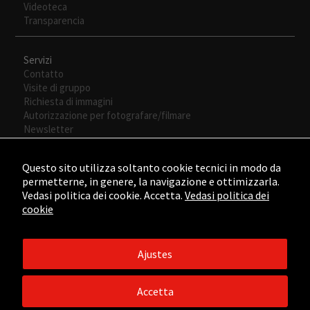
Videoteca
Transparencia
Servizi
Contatto
Visite di gruppo
Richiesta di immagini
Autorizzazione per fotografare/filmare
Newsletter
Questo sito utilizza soltanto cookie tecnici in modo da
permetterne, in genere, la navigazione e ottimizzarla.
Vedasi politica dei cookie. Accetta.
Vedasi politica dei
cookie
Ajustes
©2015 - ©2026 Fundación César Manrique. Todos los derechos
reservados.
Accetta
Aviso legal
/
Política de Privacidad
/
Política de Cookies
/
Créditos
web