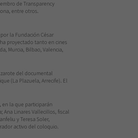
 miembro de Transparency
ona, entre otros.
 por la Fundación César
ha proyectado tanto en cines
a, Murcia, Bilbao, Valencia,
anzarote del documental
ue (La Plazuela, Arrecife). El
 en la que participarán
Ana Linares Vallecillos, fiscal
anfeliu y Teresa Soler,
ador activo del coloquio.