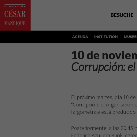
BESUCHE
AGENDA
INSTITUTION
MUSEE
10 de novie
Corrupción: e
El próximo martes, día 10 de
“Corrupción: el organismo no
largometraje está producido
Posteriormente, a las 20,45 
Federico Aguilera Klink, cate