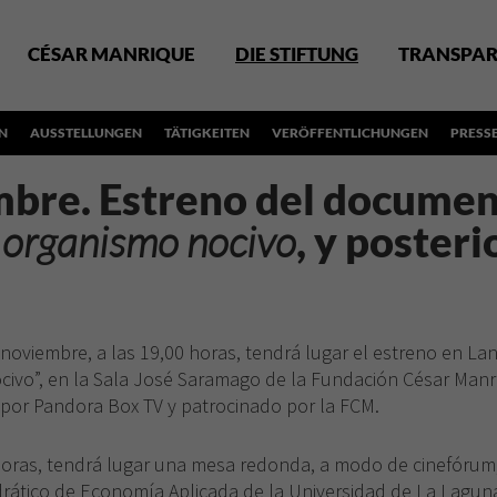
CÉSAR MANRIQUE
DIE STIFTUNG
TRANSPAR
N
AUSSTELLUNGEN
TÄTIGKEITEN
VERÖFFENTLICHUNGEN
PRESS
mbre. Estreno del documen
l organismo nocivo
, y poster
 noviembre, a las 19,00 horas, tendrá lugar el estreno en L
civo”, en la Sala José Saramago de la Fundación César Manriq
 por Pandora Box TV y patrocinado por la FCM.
horas, tendrá lugar una mesa redonda, a modo de cinefórum,
drático de Economía Aplicada de la Universidad de La Laguna; 