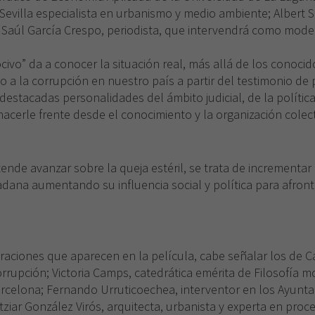
 Sevilla especialista en urbanismo y medio ambiente; Albert S
 Saúl García Crespo, periodista, que intervendrá como moder
civo” da a conocer la situación real, más allá de los conoc
o a la corrupción en nuestro país a partir del testimonio de
destacadas personalidades del ámbito judicial, de la política
acerle frente desde el conocimiento y la organización colect
de avanzar sobre la queja estéril, se trata de incrementar e
dadana aumentando su influencia social y política para afron
raciones que aparecen en la película, cabe señalar los de Ca
icorrupción; Victoria Camps, catedrática emérita de Filosofía mo
celona; Fernando Urruticoechea, interventor en los Ayunt
Itziar González Virós, arquitecta, urbanista y experta en proc