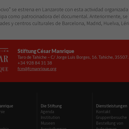
Son
civo” se estrena en Lanzarote con esta actividad organizada
necesarias
para que
cipa como patrocinadora del documental. Anteriormente, se 
funcione la
des y centros culturales de Barcelona, Madrid, Huelva, Lérid
web.
Experiencia
Stiftung César Manrique
Para que
Taro de Tahíche – C/ Jorge Luis Borges, 16. Tahíche, 35507
nuestra web
+34 928 84 31 38
funcione lo
fcm@fcmanrique.org
mejor posible
durante tu
visita. Si
rechaza estas
cookies,
algunas
funcionalidades
anrique
Die Stiftung
Dienstleistungen
desaparecerán
hie
Agenda
Kontakt
de la web.
Institution
Gruppenbesuche
m
Museen
Bestellung von
aphie
Ausstellungen
Aufnahmen