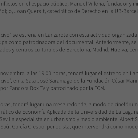
nflictos en el espacio público; Manuel Villoria, fundador y
ñol; o, Joan Queralt, catedrático de Derecho en la UB-Barcel
civo” se estrena en Lanzarote con esta actividad organizada
cipa como patrocinadora del documental. Anteriormente, se 
des y centros culturales de Barcelona, Madrid, Huelva, Lérid
 noviembre, a las 19,00 horas, tendrá lugar el estreno en L
civo”, en la Sala José Saramago de la Fundación César Manriq
 por Pandora Box TV y patrocinado por la FCM.
horas, tendrá lugar una mesa redonda, a modo de cinefórum,
drático de Economía Aplicada de la Universidad de La Laguna; 
 Sevilla especialista en urbanismo y medio ambiente; Albert S
 Saúl García Crespo, periodista, que intervendrá como moder