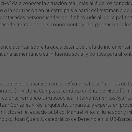
civo” da a conocer la situación real, más allá de los conoc
o a la corrupción en nuestro país a partir del testimonio de
destacadas personalidades del ámbito judicial, de la política
acerle frente desde el conocimiento y la organización colect
de avanzar sobre la queja estéril, se trata de incrementar e
dadana aumentando su influencia social y política para afron
raciones que aparecen en la película, cabe señalar los de Ca
icorrupción; Victoria Camps, catedrática emérita de Filosofía mo
celona; Fernando Urruticoechea, interventor en los Ayunt
Itziar González Virós, arquitecta, urbanista y experta en proc
Necesarias
nflictos en el espacio público; Manuel Villoria, fundador y
Estas
cookies no
ñol; o, Joan Queralt, catedrático de Derecho en la UB-Barcel
son
opcionales.