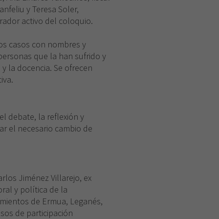
anfeliu y Teresa Soler,
ador activo del coloquio.
idos casos con nombres y
 personas que la han sufrido y
 y la docencia. Se ofrecen
iva.
l debate, la reflexión y
tar el necesario cambio de
rlos Jiménez Villarejo, ex
ral y política de la
amientos de Ermua, Leganés,
esos de participación