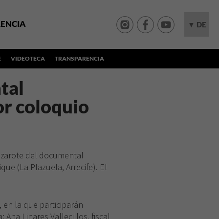
ENCIA
▼ DE
E
VIDEOTECA
TRANSPARENCIA
tal
ior coloquio
anzarote del documental
ue (La Plazuela, Arrecife). El
 en la que participarán
Ana Linares Vallecillos, fiscal