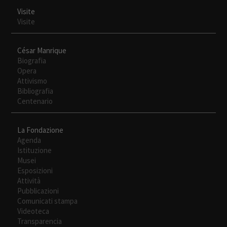
web.
Visite
Visite
Experiencia
Para que
César Manrique
nuestra web
Biografia
funcione lo
Opera
mejor posible
Attivismo
durante tu
Bibliografia
visita. Si
Centenario
rechaza estas
cookies,
La Fondazione
algunas
Agenda
funcionalidades
Istituzione
desaparecerán
Musei
de la web.
Esposizioni
Attività
Pubblicazioni
Comunicati stampa
Videoteca
Transparencia