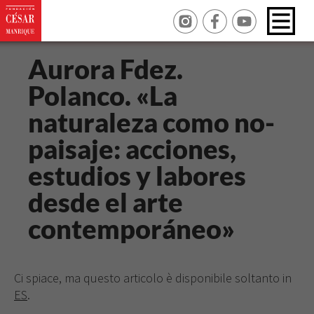
Aurora Fdez.
Polanco. «La
naturaleza como no-
paisaje: acciones,
estudios y labores
desde el arte
contemporáneo»
Ci spiace, ma questo articolo è disponibile soltanto in
ES
.