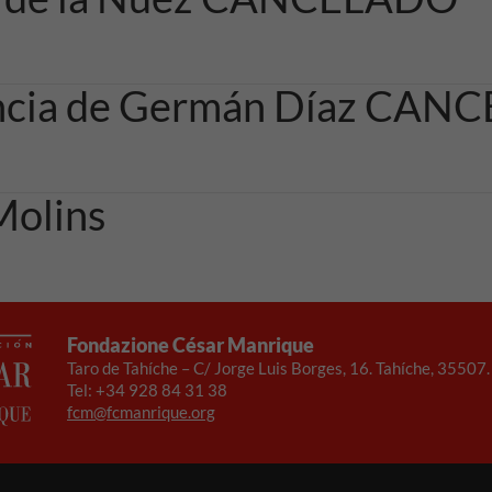
ncia de Germán Díaz CA
Molins
Fondazione César Manrique
Taro de Tahíche – C/ Jorge Luis Borges, 16. Tahíche, 35507
Tel: +34 928 84 31 38
fcm@fcmanrique.org