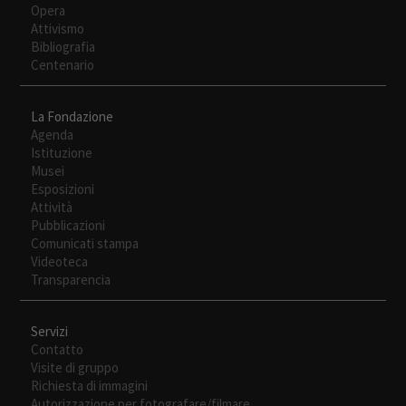
Estas
Opera
cookies no
Attivismo
son
Bibliografia
opcionales.
Centenario
Son
necesarias
La Fondazione
para que
Agenda
funcione la
Istituzione
web.
Musei
Esposizioni
Attività
Experiencia
Pubblicazioni
Para que
Comunicati stampa
nuestra web
Videoteca
funcione lo
Transparencia
mejor posible
durante tu
visita. Si
Servizi
rechaza estas
Contatto
cookies,
Visite di gruppo
algunas
Richiesta di immagini
funcionalidades
Autorizzazione per fotografare/filmare