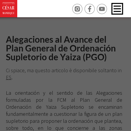
Alegaciones al Avance del
Plan General de Ordenación
Supletorio de Yaiza (PGO)
Ci spiace, ma questo articolo è disponibile soltanto in
ES
.
La orientación y el sentido de las Alegaciones
formuladas por la FCM al Plan General de
Ordenación de Yaiza Supletorio se encaminan
fundamentalmente a cuestionar la figura de un plan
supletorio para proponer la ordenación que plantea,
sobre todo, en lo que concierne a las zonas