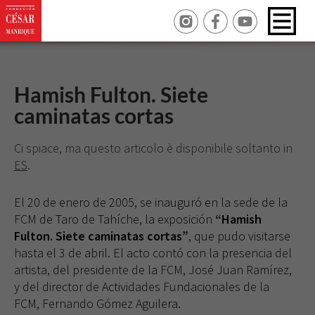
Hamish Fulton. Siete
caminatas cortas
Ci spiace, ma questo articolo è disponibile soltanto in
ES
.
El 20 de enero de 2005, se inauguró en la sede de la
FCM de Taro de Tahíche, la exposición
“Hamish
Fulton. Siete caminatas cortas”
, que pudo visitarse
hasta el 3 de abril. El acto contó con la presencia del
artista, del presidente de la FCM, José Juan Ramírez,
y del director de Actividades Fundacionales de la
FCM, Fernando Gómez Aguilera.