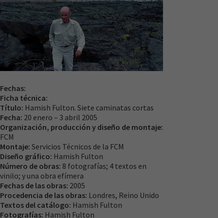
Necesarias
Estas
cookies no
son
opcionales.
Son
necesarias
para que
Fechas:
funcione la
Ficha técnica:
web.
Título:
Hamish Fulton. Siete caminatas cortas
Fecha:
20 enero – 3 abril 2005
Organización, producción y diseño de montaje:
Experiencia
FCM
Para que
Montaje:
Servicios Técnicos de la FCM
nuestra web
Diseño gráfico:
Hamish Fulton
funcione lo
Número de obras:
8 fotografías; 4 textos en
mejor posible
vinilo; y una obra efímera
durante tu
Fechas de las obras:
2005
visita. Si
Procedencia de las obras:
Londres, Reino Unido
rechaza estas
Textos del catálogo:
Hamish Fulton
cookies,
Fotografías:
Hamish Fulton