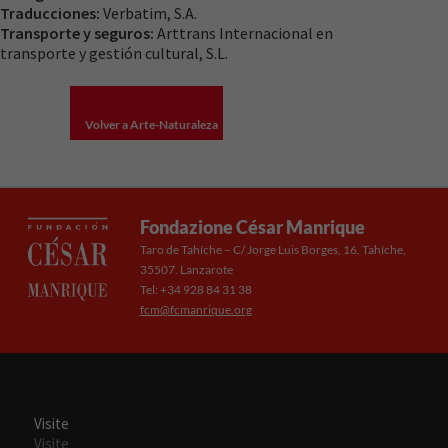
algunas
Traducciones:
Verbatim, S.A.
funcionalidades
Transporte y seguros:
Arttrans Internacional en
desaparecerán
transporte y gestión cultural, S.L.
de la web.
Volver a Arte-Naturaleza
Fondazione César Manrique
Taro de Tahíche – C/ Jorge Luis Borges, 16. Tahíche,
35507. Lanzarote
Tel: +34 928 84 31 38
fcm@fcmanrique.org
Visite
Visite