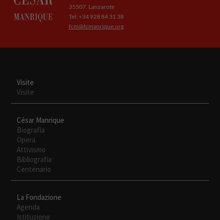
page
35507. Lanzarote
Tel: +34 928 84 31 38
fcm@fcmanrique.org
Visite
Visite
César Manrique
Biografia
Opera
Attivismo
Bibliografia
Centenario
La Fondazione
Agenda
Istituzione