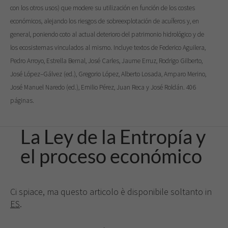
con los otros usos) que modere su utilización en función de los costes
económicos, alejando los riesgos de sobreexplotación de acuíferos y, en
general, poniendo coto al actual deterioro del patrimonio hidrológico y de
los ecosistemas vinculados al mismo. Incluye textos de Federico Aguilera,
Pedro Arroyo, Estrella Bernal, José Carles, Jaume Erruz, Rodrigo Gilberto,
José López–Gálvez (ed.), Gregorio López, Alberto Losada, Amparo Merino,
José Manuel Naredo (ed.), Emilio Pérez, Juan Reca y José Roldán. 406
páginas.
La Ley de la Entropía y
el proceso económico
Ci spiace, ma questo articolo è disponibile soltanto in
ES
.