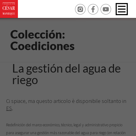
Colección:
Coediciones
La gestión del agua de
riego
Ci spiace, ma questo articolo è disponibile soltanto in
ES
.
Redefinición del marco económico, técnico, legal y administrativo propicio
para asegurar una gestión más razonable del agua para riego (en relación