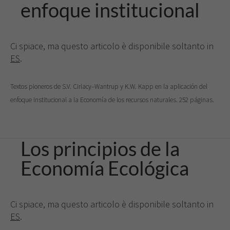
enfoque institucional
Ci spiace, ma questo articolo è disponibile soltanto in
ES
.
Necesarias
Estas
cookies no
Textos pioneros de S.V. Ciriacy–Wantrup y K.W. Kapp en la aplicación del
son
enfoque institucional a la Economía de los recursos naturales. 252 páginas.
opcionales.
Son
necesarias
para que
Los principios de la
funcione la
web.
Economía Ecológica
Experiencia
Para que
Ci spiace, ma questo articolo è disponibile soltanto in
nuestra web
ES
.
funcione lo