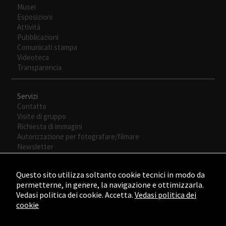
Musei
Esposizioni
Attività
Pubblicazioni
Comunicati stampa
Videoteca
Transparencia
Servizi
Contatto
Visite di gruppo
Richiesta di immagini
Autorizzazione per fotografare/filmare
Newsletter
Questo sito utilizza soltanto cookie tecnici in modo da
permetterne, in genere, la navigazione e ottimizzarla.
Vedasi politica dei cookie. Accetta.
Vedasi politica dei
cookie