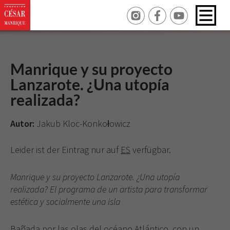
Manrique y su proyecto
Lanzarote. ¿Una utopía
realizada?
Autor:
Jakub Kloc-Konkołowicz
Leider ist der Eintrag nur auf
ES
verfügbar.
Manrique y su proyecto Lanzarote. ¿Una utopía
realizada? El programa de un artista para transformar
estética y socialmente una isla
Bañada por las olas del océano Atlántico, con un