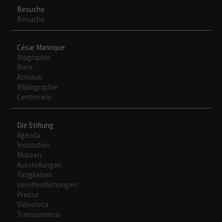
Besuche
Besuche
Experiencia
Para que
César Manrique
nuestra web
Biographie
funcione lo
Werk
mejor posible
Activism
durante tu
Bibliographie
visita. Si
Centenario
rechaza estas
cookies,
algunas
Die Stiftung
funcionalidades
Agenda
desaparecerán
Institution
de la web.
Museen
Ausstellungen
Tätigkeiten
Veröffentlichungen
Presse
Videoteca
Transparencia