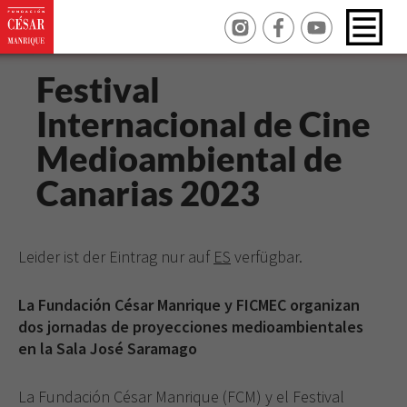
Festival
Internacional de Cine
Medioambiental de
Canarias 2023
Leider ist der Eintrag nur auf
ES
verfügbar.
La Fundación César Manrique y FICMEC organizan
dos jornadas de proyecciones medioambientales
en la Sala José Saramago
La Fundación César Manrique (FCM) y el Festival