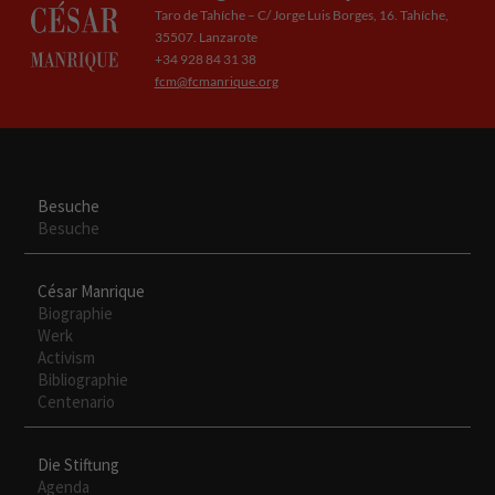
necesarias
Taro de Tahíche – C/ Jorge Luis Borges, 16. Tahíche,
para que
35507. Lanzarote
funcione la
+34 928 84 31 38
web.
fcm@fcmanrique.org
Experiencia
Para que
nuestra web
Besuche
funcione lo
Besuche
mejor posible
durante tu
visita. Si
César Manrique
rechaza estas
Biographie
cookies,
Werk
algunas
Activism
funcionalidades
Bibliographie
desaparecerán
Centenario
de la web.
Die Stiftung
Agenda