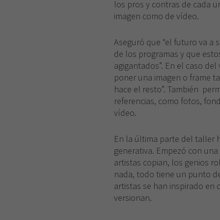
los pros y contras de cada u
imagen como de vídeo.
Aseguró que “el futuro va a 
de los programas y que est
agigantados”. En el caso de
poner una imagen o frame tant
hace el resto”. También perm
referencias, como fotos, fon
vídeo.
En la última parte del taller 
generativa. Empezó con una c
artistas copian, los genios r
nada, todo tiene un punto de i
artistas se han inspirado en o
versionan.