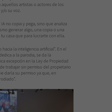
 aquellos artistas o actores de los
 y/o su voz.
Necesarias
Estas
 IA no copia y pega, sino que analiza
cookies no
ismo generar algo, una copia o una
son
n tu casa que para lucrarte con ella.
opcionales.
Son
necesarias
acia la inteligencia artificial”. En el
para que
dedica a la parodia, se da la
funcione la
web.
nica excepción en la Ley de Propiedad
de trabajar sin permiso del propietario
ie daría su permiso ya que, en
Experiencia
rodiado”.
Para que
nuestra web
funcione lo
mejor posible
durante tu
visita. Si