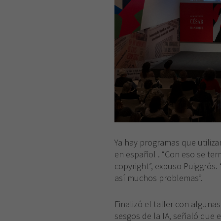
Ya hay programas que utiliza
en español . “Con eso se ter
copyright”, expuso Puiggrós. 
así muchos problemas”.
Finalizó el taller con alguna
sesgos de la IA, señaló que 