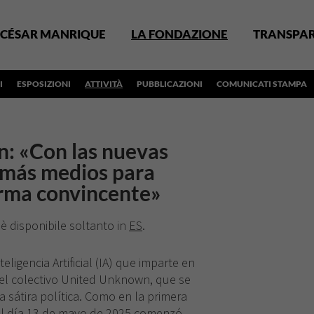
CÉSAR MANRIQUE
LA FONDAZIONE
TRANSPA
I
ESPOSIZIONI
ATTIVITÀ
PUBBLICAZIONI
COMUNICATI STAMPA
: «Con las nuevas
 más medios para
rma convincente»
 è disponibile soltanto in
ES
.
eligencia Artificial (IA) que imparte en
del colectivo United Unknown, que se
la sátira política. Como en la primera
el día 13 de mayo de 2025 comenzó