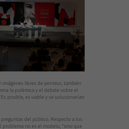
cookies,
algunas
funcionalidades
desaparecerán
de la web.
n imágenes libres de permiso, también
mina la polémica y el debate sobre el
“Es posible, es viable y se solucionarían
s preguntas del público. Respecto a los
el problema no es el modelo, “sino que