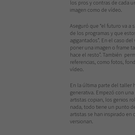
los pros y contras de cada u
imagen como de vídeo.
Aseguró que “el futuro va a 
de los programas y que est
agigantados”. En el caso de
poner una imagen o frame tant
hace el resto”. También perm
referencias, como fotos, fon
vídeo.
En la última parte del taller 
generativa. Empezó con una c
artistas copian, los genios r
nada, todo tiene un punto de i
artistas se han inspirado en o
versionan.