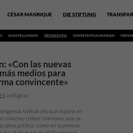
CÉSAR MANRIQUE
DIE STIFTUNG
TRANSPAR
N
AUSSTELLUNGEN
TÄTIGKEITEN
VERÖFFENTLICHUNGEN
PRESS
: «Con las nuevas
 más medios para
rma convincente»
ES
verfügbar.
eligencia Artificial (IA) que imparte en
del colectivo United Unknown, que se
la sátira política. Como en la primera
el día 13 de mayo de 2025 comenzó