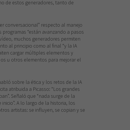
no de estos generadores, tanto de
ser conversacional” respecto al manejo
os programas “están avanzando a pasos
l vídeo, muchos generadores permiten
o al principio como al final “y la IA
iten cargar múltiples elementos y
dos u otros elementos para mejorar el
habló sobre la ética y los retos de la IA
ita atribuida a Picasso: “Los grandes
oban”. Señaló que “nada surge de la
nicio”. A lo largo de la historia, los
tros artistas: se influyen, se copian y se