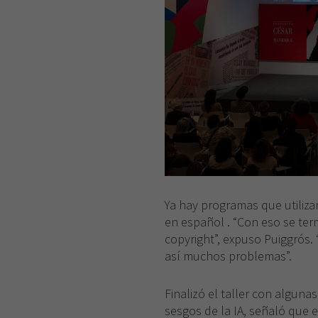
Ya hay programas que utiliza
en español . “Con eso se ter
copyright”, expuso Puiggrós. 
así muchos problemas”.
Finalizó el taller con alguna
sesgos de la IA, señaló que 