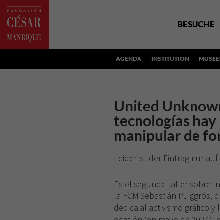
BESUCHE
AGENDA
INSTITUTION
MUSEE
United Unknown
tecnologías hay
manipular de fo
Leider ist der Eintrag nur auf
Es el segundo taller sobre Int
la FCM Sebastián Puiggrós, 
dedica al activismo gráfico y 
ocasión (en mayo de 2024), 