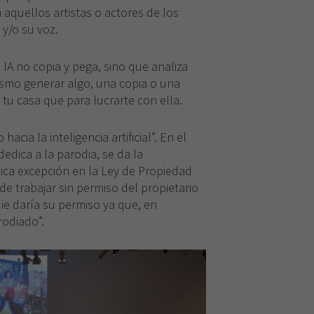
 aquellos artistas o actores de los
Necesarias
 y/o su voz.
Estas
cookies no
 IA no copia y pega, sino que analiza
son
ismo generar algo, una copia o una
opcionales.
n tu casa que para lucrarte con ella.
Son
necesarias
para que
acia la inteligencia artificial”. En el
funcione la
dedica a la parodia, se da la
web.
nica excepción en la Ley de Propiedad
de trabajar sin permiso del propietario
Experiencia
ie daría su permiso ya que, en
Para que
rodiado”.
nuestra web
funcione lo
mejor posible
durante tu
visita. Si
rechaza estas