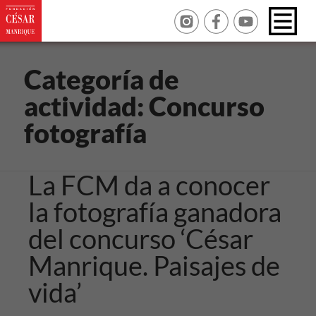
Categoría de
actividad:
Concurso
fotografía
La FCM da a conocer
la fotografía ganadora
del concurso ‘César
Manrique. Paisajes de
vida’