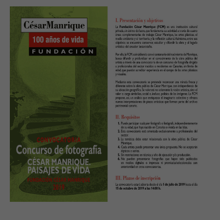
mejor posible
durante tu
visita. Si
rechaza estas
cookies,
algunas
funcionalidades
desaparecerán
de la web.