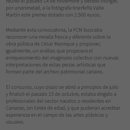
reunió el pasado 14 de noviembre y decidió otorgar,
por unanimidad, a la fotógrafa tinerfeña Valle
Martín este premio dotado con 2.500 euros.
Mediante esta convocatoria, la FCM buscaba
reconocer una mirada fresca y diferente sobre la
Necesarias
obra pública de César Manrique y proponer,
Estas
cookies no
igualmente, un análisis que propiciara el
son
enriquecimiento del imaginario colectivo con nuevas
opcionales.
interpretaciones de estas piezas artísticas que
Son
forman parte del archivo patrimonial canario.
necesarias
para que
funcione la
El concurso, cuyo plazo se abrió a principios de julio
web.
y finalizó el pasado 15 de octubre, estaba dirigido a
profesionales del sector nacidos o residentes en
Canarias, sin límite de edad, y que pudieran acreditar
Experiencia
experiencia en el campo de las artes plásticas y
Para que
visuales.
nuestra web
funcione lo