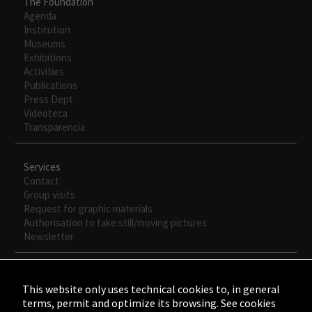
The Foundation
Agenda
Institution
Museums
Exhibitions
Activities
Publications
Press Dept
Videoteca
Transparencia
Services
Contact
Group visits
Request for graphic materials
Authorisation to take still/moving pictures
Newsletter
This website only uses technical cookies to, in general
terms, permit and optimize its browsing. See cookies