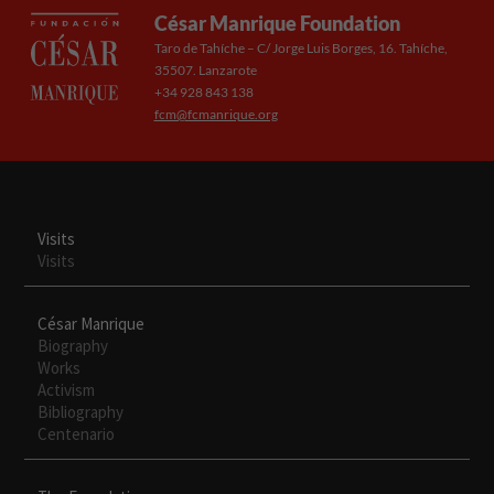
César Manrique Foundation
Taro de Tahíche – C/ Jorge Luis Borges, 16. Tahíche,
35507. Lanzarote
+34 928 843 138
fcm@fcmanrique.org
Visits
Visits
César Manrique
Biography
Works
Activism
Bibliography
Centenario