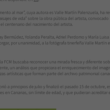
visita. Si
rechaza estas
cookies,
mento al mar”, cuya autora es Valle Martín Palenzuela, ha r
algunas
isajes de vida” sobre la obra pública del artista, convocado
funcionalidades
l centenario del nacimiento del artista.
desaparecerán
de la web.
ay Bermúdez, Yolanda Peralta, Adriel Perdomo y María Luisa
orgar, por unanimidad, a la fotógrafa tinerfeña Valle Martín
la FCM buscaba reconocer una mirada fresca y diferente sob
nte, un análisis que propiciara el enriquecimiento del imagi
zas artísticas que forman parte del archivo patrimonial canar
rió a principios de julio y finalizó el pasado 15 de octubre, e
es en Canarias, sin límite de edad, y que pudieran acreditar