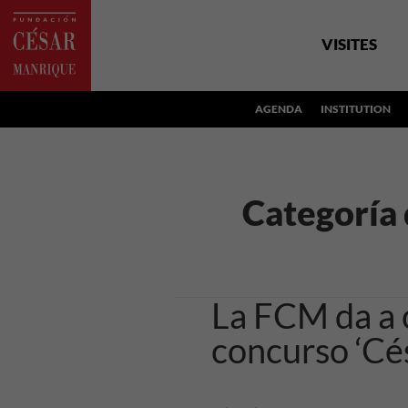
VISITES
AGENDA
INSTITUTION
Categoría 
La FCM da a 
concurso ‘Cés