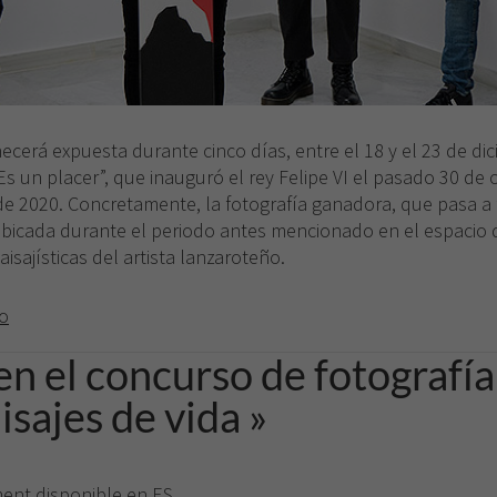
Necesarias
Estas
cookies no
rá expuesta durante cinco días, entre el 18 y el 23 de dic
son
Es un placer”, que inauguró el rey Felipe VI el pasado 30 de
opcionales.
Son
 de 2020. Concretamente, la fotografía ganadora, que pasa a
necesarias
ubicada durante el periodo antes mencionado en el espacio d
para que
isajísticas del artista lanzaroteño.
funcione la
web.
to
n el concurso de fotografía
Experiencia
Para que
sajes de vida »
nuestra web
funcione lo
mejor posible
durante tu
ement disponible en
ES
.