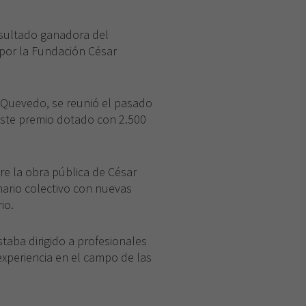
esultado ganadora del
 por la Fundación César
 Quevedo, se reunió el pasado
 este premio dotado con 2.500
re la obra pública de César
nario colectivo con nuevas
io.
staba dirigido a profesionales
 experiencia en el campo de las