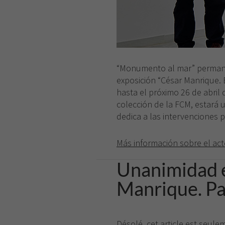
“Monumento al mar” permanece
exposición “César Manrique. 
hasta el próximo 26 de abril
colección de la FCM, estará 
dedica a las intervenciones pa
Más información sobre el ac
Unanimidad e
Manrique. Pai
Désolé, cet article est seul