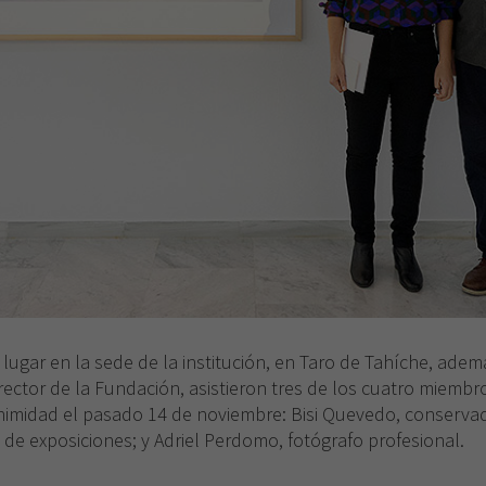
 lugar en la sede de la institución, en Taro de Tahíche, ade
rector de la Fundación, asistieron tres de los cuatro miembr
nimidad el pasado 14 de noviembre: Bisi Quevedo, conserva
e exposiciones; y Adriel Perdomo, fotógrafo profesional.